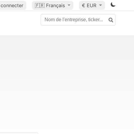
 connecter
🇫🇷
Français
€ EUR