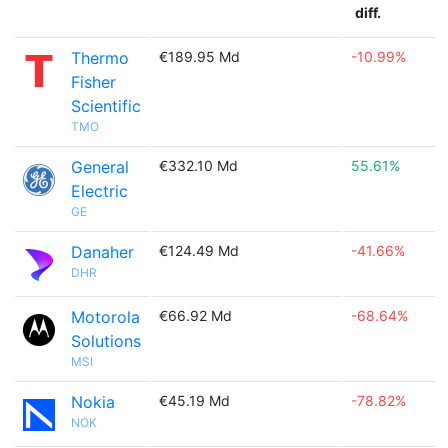
diff.
Thermo
€189.95 Md
-10.99%
Fisher
Scientific
TMO
General
€332.10 Md
55.61%
Electric
GE
Danaher
€124.49 Md
-41.66%
DHR
Motorola
€66.92 Md
-68.64%
Solutions
MSI
Nokia
€45.19 Md
-78.82%
NOK