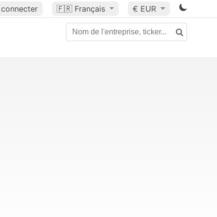
 connecter
🇫🇷
Français
€ EUR