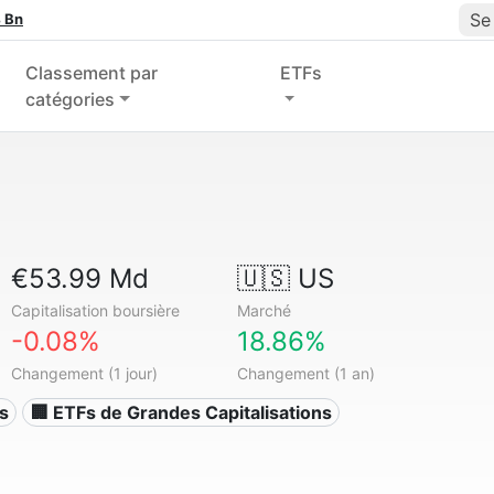
Se
 Bn
Classement par
ETFs
catégories
€53.99 Md
🇺🇸 US
Capitalisation boursière
Marché
-0.08%
18.86%
Changement (1 jour)
Changement (1 an)
s
🏢 ETFs de Grandes Capitalisations