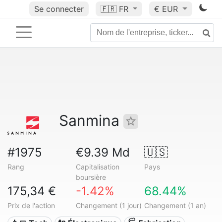
Se connecter
🇫🇷
FR
€ EUR
Sanmina
#1975
€9.39 Md
🇺🇸
Rang
Capitalisation
Pays
boursière
175,34 €
-1.42%
68.44%
Prix de l'action
Changement (1 jour)
Changement (1 an)