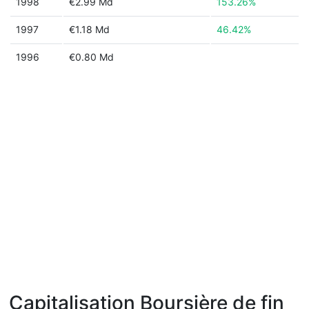
1998
€2.99 Md
153.26%
1997
€1.18 Md
46.42%
1996
€0.80 Md
Capitalisation Boursière de fin