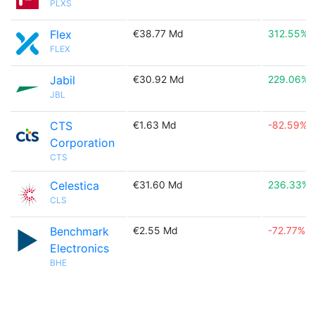
PLXS
Flex
€38.77 Md
312.55%
FLEX
Jabil
€30.92 Md
229.06%
JBL
CTS
€1.63 Md
-82.59%
Corporation
CTS
Celestica
€31.60 Md
236.33%
CLS
Benchmark
€2.55 Md
-72.77%
Electronics
BHE