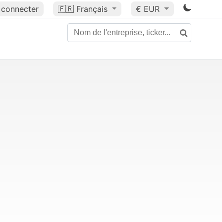
 connecter
🇫🇷
Français
€ EUR