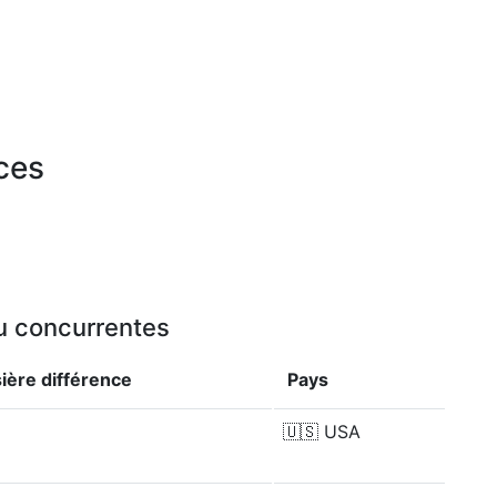
rces
ou concurrentes
sière
différence
Pays
🇺🇸
USA