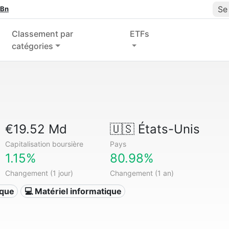
Se
 Bn
Classement par
ETFs
catégories
€19.52 Md
🇺🇸
États-Unis
Capitalisation boursière
Pays
1.15%
80.98%
Changement (1 jour)
Changement (1 an)
ique
💻 Matériel informatique