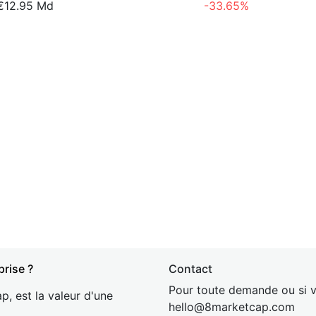
€12.95 Md
-33.65%
prise ?
Contact
Pour toute demande ou si v
p, est la valeur d'une
hel
lo@8market
cap.com