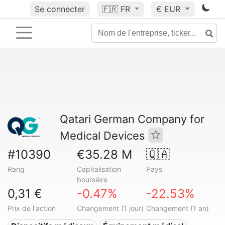
Se connecter
🇫🇷
FR
€ EUR
Qatari German Company for
Medical Devices
#10390
€35.28 M
🇶🇦
Rang
Capitalisation
Pays
boursière
0,31 €
-0.47%
-22.53%
Prix de l'action
Changement (1 jour)
Changement (1 an)