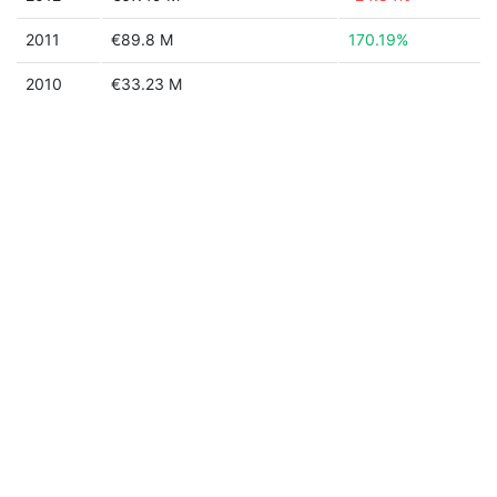
2011
€89.8 M
170.19%
2010
€33.23 M