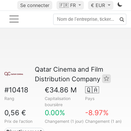
Se connecter
🇫🇷
FR
€ EUR
Qatar Cinema and Film
Distribution Company
#10418
€34.86 M
🇶🇦
Rang
Capitalisation
Pays
boursière
0,56 €
0.00%
-8.97%
Prix de l'action
Changement (1 jour)
Changement (1 an)