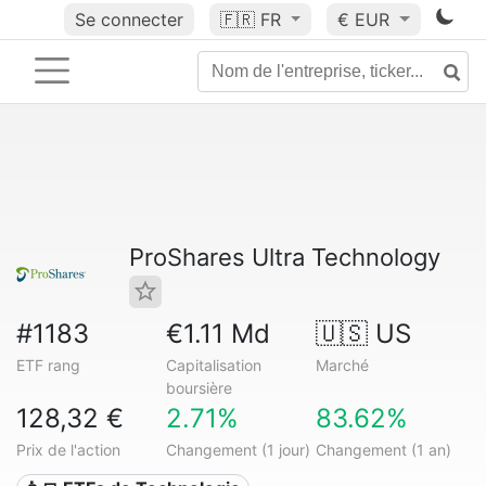
Se connecter
🇫🇷
FR
€ EUR
ProShares Ultra Technology
#1183
€1.11 Md
🇺🇸 US
ETF rang
Capitalisation
Marché
boursière
128,32 €
2.71%
83.62%
Prix de l'action
Changement (1 jour)
Changement (1 an)