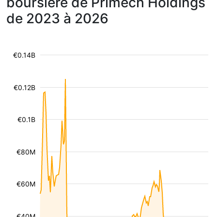
boursière de Primech Holdings
de 2023 à 2026
€0.14B
€0.12B
€0.1B
€80M
€60M
€40M