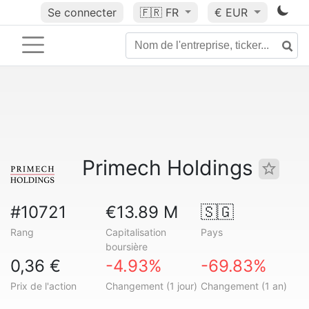
Se connecter
🇫🇷
FR
€ EUR
Primech Holdings
#10721
€13.89 M
🇸🇬
Rang
Capitalisation
Pays
boursière
0,36 €
-4.93%
-69.83%
Prix de l'action
Changement (1 jour)
Changement (1 an)