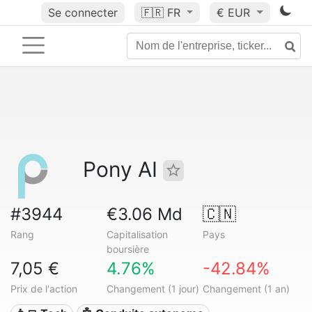
Se connecter
🇫🇷
FR
€ EUR
Pony AI
#3944
€3.06 Md
🇨🇳
Rang
Capitalisation
Pays
boursière
7,05 €
4.76%
-42.84%
Prix de l'action
Changement (1 jour)
Changement (1 an)