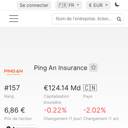
Se connecter
🇫🇷
FR
€ EUR
Ping An Insurance
#157
€124.14 Md
🇨🇳
Rang
Capitalisation
Pays
boursière
6,86 €
-0.22%
-2.02%
Prix de l'action
Changement (1 jour)
Changement (1 an)