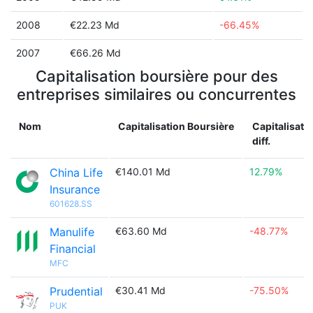
2008
€22.23 Md
-66.45%
2007
€66.26 Md
Capitalisation boursière pour des
entreprises similaires ou concurrentes
Nom
Capitalisation Boursière
Capitalisati
diff.
China Life
€140.01 Md
12.79%
Insurance
601628.SS
Manulife
€63.60 Md
-48.77%
Financial
MFC
Prudential
€30.41 Md
-75.50%
PUK