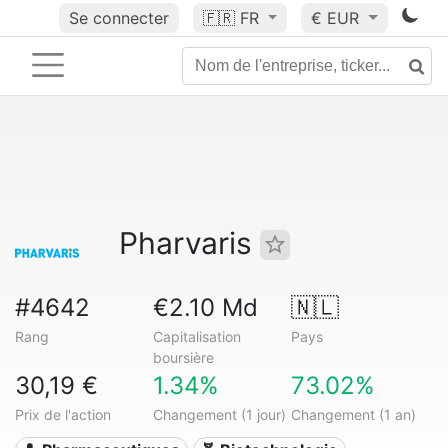
Se connecter
🇫🇷
FR
€ EUR
Pharvaris
#4642
€2.10 Md
🇳🇱
Rang
Capitalisation
Pays
boursière
30,19 €
1.34%
73.02%
Prix de l'action
Changement (1 jour)
Changement (1 an)