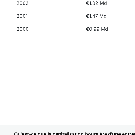
2002
€1.02 Md
2001
€1.47 Md
2000
€0.99 Md
Qu'est-ce que la capitalisation boursière d'une entre