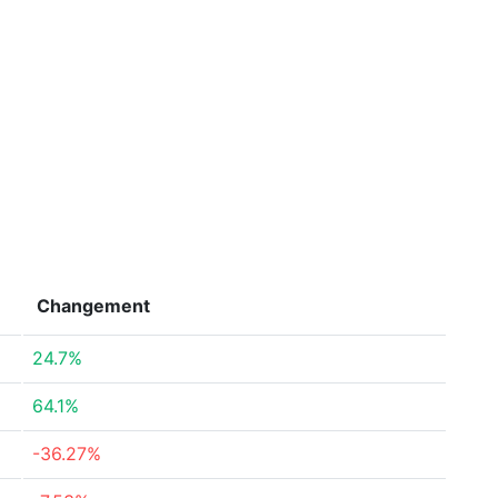
Changement
24.7%
64.1%
-36.27%