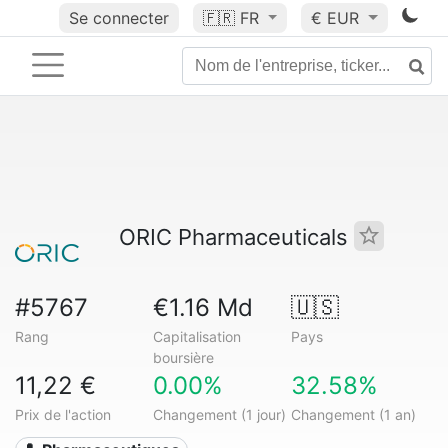
Se connecter
🇫🇷
FR
€ EUR
ORIC Pharmaceuticals
#5767
€1.16 Md
🇺🇸
Rang
Capitalisation
Pays
boursière
11,22 €
0.00%
32.58%
Prix de l'action
Changement (1 jour)
Changement (1 an)