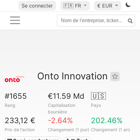
Se connecter
🇫🇷
FR
€ EUR
Onto Innovation
#1655
€11.59 Md
🇺🇸
Rang
Capitalisation
Pays
boursière
233,12 €
-2.64%
202.46%
Prix de l'action
Changement (1 jour)
Changement (1 an)