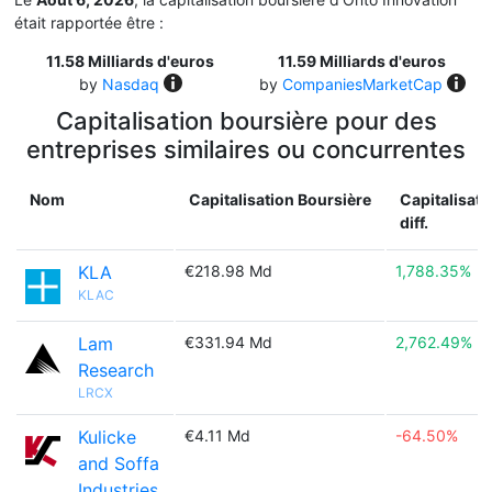
était rapportée être :
11.58 Milliards d'euros
11.59 Milliards d'euros
by
Nasdaq
by
CompaniesMarketCap
Capitalisation boursière pour des
entreprises similaires ou concurrentes
Nom
Capitalisation Boursière
Capitalisati
diff.
KLA
€218.98 Md
1,788.35%
KLAC
Lam
€331.94 Md
2,762.49%
Research
LRCX
Kulicke
€4.11 Md
-64.50%
and Soffa
Industries