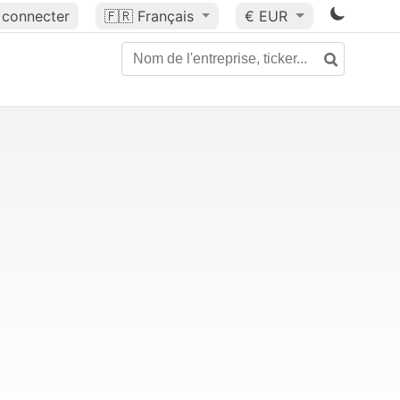
 connecter
🇫🇷
Français
€ EUR