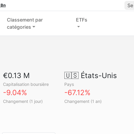
Se
 Bn
Classement par
ETFs
catégories
€0.13 M
🇺🇸
États-Unis
Capitalisation boursière
Pays
-9.04%
-67.12%
Changement (1 jour)
Changement (1 an)