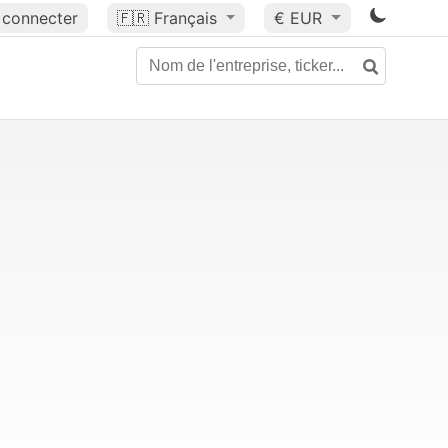
 connecter
🇫🇷
Français
€ EUR