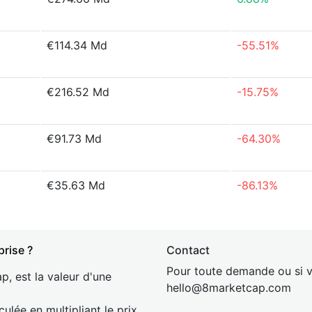
€114.34 Md
-55.51%
€216.52 Md
-15.75%
€91.73 Md
-64.30%
€35.63 Md
-86.13%
prise ?
Contact
Pour toute demande ou si v
p, est la valeur d'une
hel
lo@8market
cap.com
culée en multipliant le prix