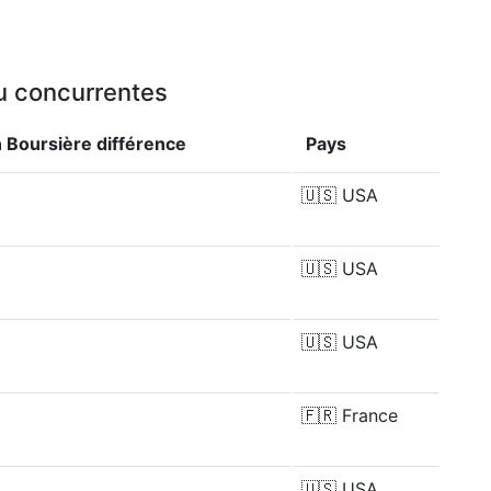
ou concurrentes
n Boursière
différence
Pays
🇺🇸
USA
🇺🇸
USA
🇺🇸
USA
🇫🇷
France
🇺🇸
USA