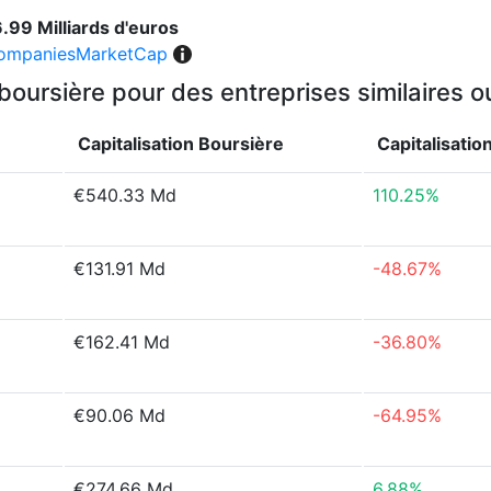
.99 Milliards d'euros
ompaniesMarketCap
 boursière pour des entreprises similaires 
Capitalisation Boursière
Capitalisatio
€540.33 Md
110.25%
€131.91 Md
-48.67%
€162.41 Md
-36.80%
€90.06 Md
-64.95%
€274.66 Md
6.88%