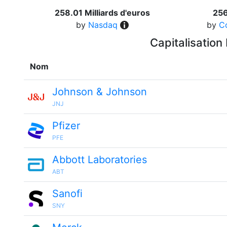
258.01 Milliards d'euros
256
by
Nasdaq
by
C
Capitalisation
Nom
Johnson & Johnson
JNJ
Pfizer
PFE
Abbott Laboratories
ABT
Sanofi
SNY