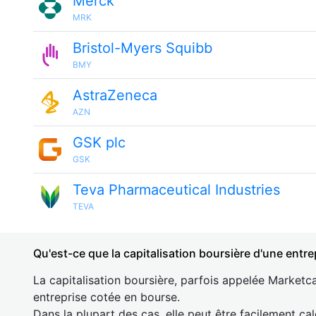
Merck
MRK
Bristol-Myers Squibb
BMY
AstraZeneca
AZN
GSK plc
GSK
Teva Pharmaceutical Industries
TEVA
Qu'est-ce que la capitalisation boursière d'une entre
La capitalisation boursière, parfois appelée Marketca
entreprise cotée en bourse.
Dans la plupart des cas, elle peut être facilement cal