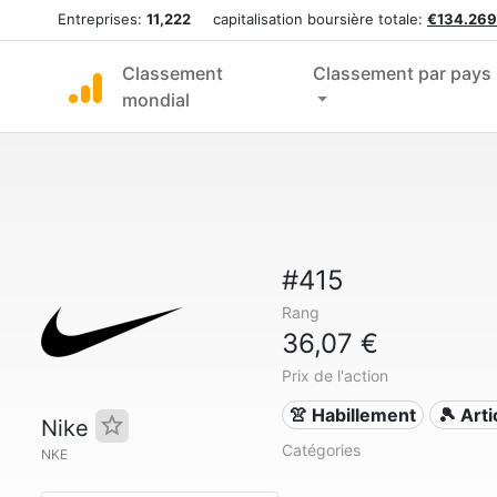
Entreprises:
11,222
capitalisation boursière totale:
€134.269
Classement
Classement par pays
mondial
#415
Rang
36,07 €
Prix de l'action
👚 Habillement
🎾 Arti
Nike
Catégories
NKE