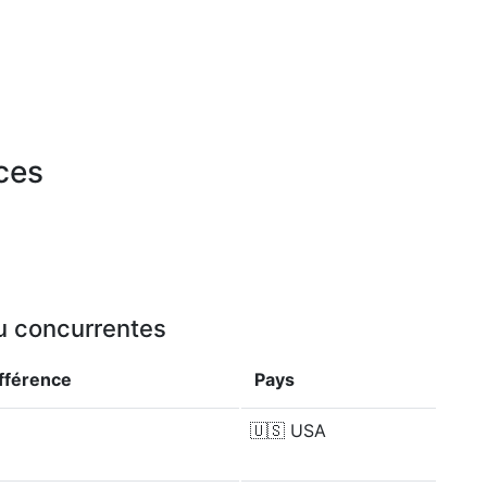
rces
ou concurrentes
ifférence
Pays
🇺🇸
USA