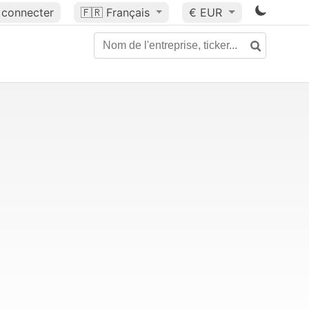
 connecter
🇫🇷
Français
€ EUR