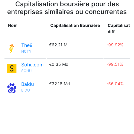
Capitalisation boursière pour des
entreprises similaires ou concurrentes
Nom
Capitalisation Boursière
Capitalisati
diff.
The9
€62.21 M
-99.92%
NCTY
Sohu.com
€0.35 Md
-99.51%
SOHU
Baidu
€32.18 Md
-56.04%
BIDU