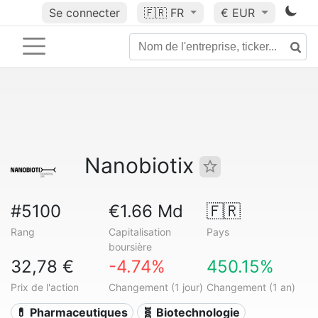
Se connecter
🇫🇷
FR
€ EUR
Nanobiotix
#5100
€1.66 Md
🇫🇷
Rang
Capitalisation
Pays
boursière
32,78 €
-4.74%
450.15%
Prix de l'action
Changement (1 jour)
Changement (1 an)
💊 Pharmaceutiques
🧬 Biotechnologie