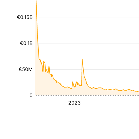
€0.15B
€0.1B
€50M
0
2023