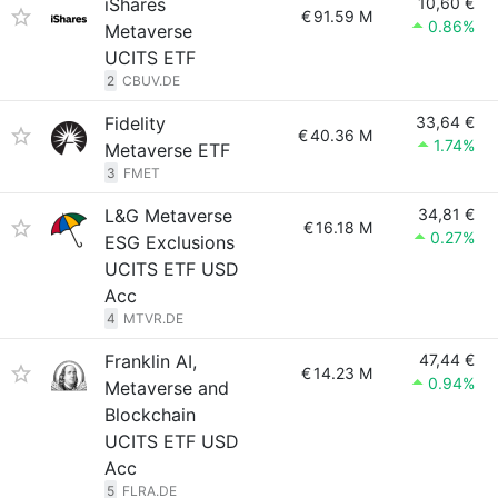
iShares
10,60 €
€
91.59 M
0.86%
Metaverse
UCITS ETF
2
CBUV.DE
Fidelity
33,64 €
€
40.36 M
1.74%
Metaverse ETF
3
FMET
L&G Metaverse
34,81 €
€
16.18 M
0.27%
ESG Exclusions
UCITS ETF USD
Acc
4
MTVR.DE
Franklin AI,
47,44 €
€
14.23 M
0.94%
Metaverse and
Blockchain
UCITS ETF USD
Acc
5
FLRA.DE