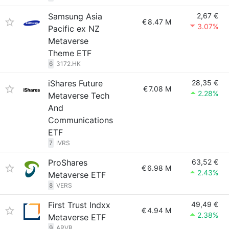
Samsung Asia
2,67 €
€
8.47 M
3.07%
Pacific ex NZ
Metaverse
Theme ETF
6
3172.HK
iShares Future
28,35 €
€
7.08 M
2.28%
Metaverse Tech
And
Communications
ETF
7
IVRS
ProShares
63,52 €
€
6.98 M
2.43%
Metaverse ETF
8
VERS
First Trust Indxx
49,49 €
€
4.94 M
2.38%
Metaverse ETF
9
ARVR