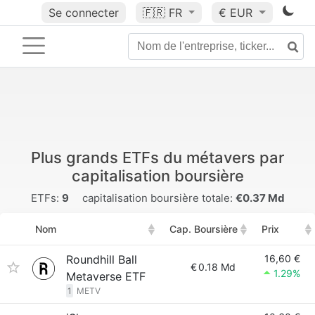
Se connecter
🇫🇷
FR
€ EUR
Plus grands ETFs du métavers par
capitalisation boursière
ETFs:
9
capitalisation boursière totale:
€0.37 Md
Nom
Cap. Boursière
Prix
Roundhill Ball
16,60 €
€
0.18 Md
1.29%
Metaverse ETF
1
METV