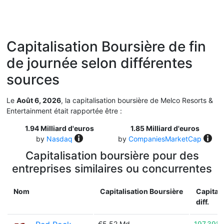
Capitalisation Boursière de fin
de journée selon différentes
sources
Le
Août 6, 2026
, la capitalisation boursière de Melco Resorts &
Entertainment était rapportée être :
1.94 Milliard d'euros
1.85 Milliard d'euros
by
Nasdaq
by
CompaniesMarketCap
Capitalisation boursière pour des
entreprises similaires ou concurrentes
Nom
Capitalisation Boursière
Capitali
diff.
€5.52 Md
197.39%