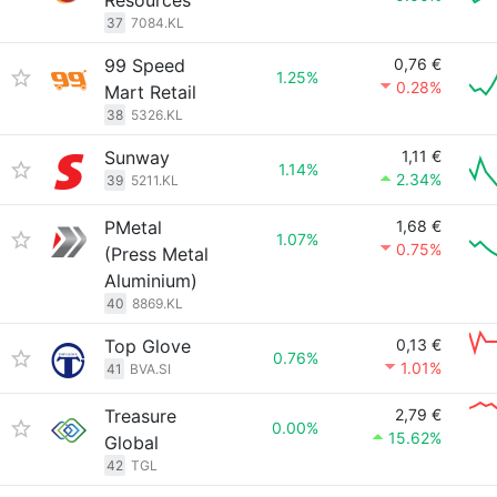
Resources
37
7084.KL
99 Speed
0,76 €
1.25%
0.28%
Mart Retail
38
5326.KL
Sunway
1,11 €
1.14%
2.34%
39
5211.KL
PMetal
1,68 €
1.07%
0.75%
(Press Metal
Aluminium)
40
8869.KL
Top Glove
0,13 €
0.76%
1.01%
41
BVA.SI
Treasure
2,79 €
0.00%
15.62%
Global
42
TGL