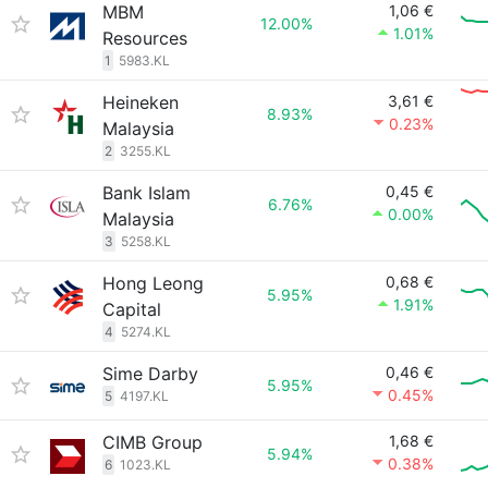
MBM
1,06 €
12.00%
1.01%
Resources
1
5983.KL
Heineken
3,61 €
8.93%
0.23%
Malaysia
2
3255.KL
Bank Islam
0,45 €
6.76%
0.00%
Malaysia
3
5258.KL
Hong Leong
0,68 €
5.95%
1.91%
Capital
4
5274.KL
Sime Darby
0,46 €
5.95%
0.45%
5
4197.KL
CIMB Group
1,68 €
5.94%
0.38%
6
1023.KL