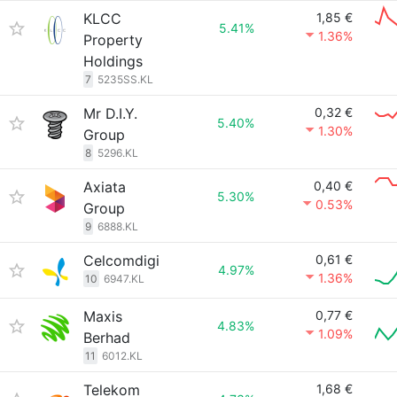
KLCC
1,85 €
5.41%
1.36%
Property
Holdings
7
5235SS.KL
Mr D.I.Y.
0,32 €
5.40%
1.30%
Group
8
5296.KL
Axiata
0,40 €
5.30%
0.53%
Group
9
6888.KL
Celcomdigi
0,61 €
4.97%
1.36%
10
6947.KL
Maxis
0,77 €
4.83%
1.09%
Berhad
11
6012.KL
Telekom
1,68 €