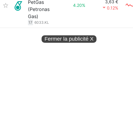
PetGas
3,63 €
4.20%
0.12%
(Petronas
Gas)
17
6033.KL
Fermer la publicité
X