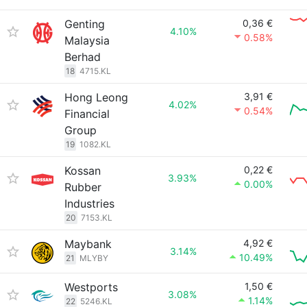
Genting
0,36 €
4.10%
0.58%
Malaysia
Berhad
18
4715.KL
Hong Leong
3,91 €
4.02%
0.54%
Financial
Group
19
1082.KL
Kossan
0,22 €
3.93%
0.00%
Rubber
Industries
20
7153.KL
Maybank
4,92 €
3.14%
10.49%
21
MLYBY
Westports
1,50 €
3.08%
1.14%
22
5246.KL