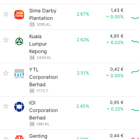
Sime Darby
1,43 €
2.67%
0.00%
Plantation
23
5285.KL
Kuala
4,85 €
2.62%
6.02%
Lumpur
Kepong
24
2445.KL
YTL
0,42 €
2.51%
0.00%
Corporation
Berhad
25
1773.T
IOI
0,95 €
2.45%
0.22%
Corporation
Berhad
26
1961.KL
Genting
0,44 €