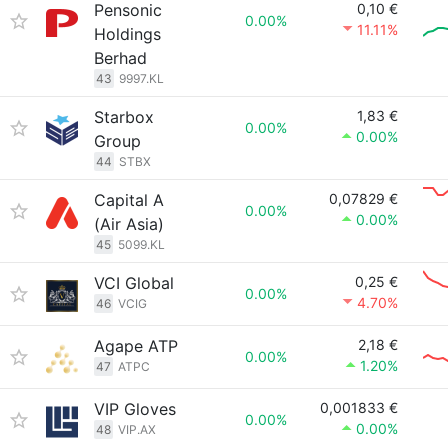
Pensonic
0,10 €
0.00%
11.11%
Holdings
Berhad
43
9997.KL
Starbox
1,83 €
0.00%
0.00%
Group
44
STBX
Capital A
0,07829 €
0.00%
0.00%
(Air Asia)
45
5099.KL
VCI Global
0,25 €
0.00%
4.70%
46
VCIG
Agape ATP
2,18 €
0.00%
1.20%
47
ATPC
VIP Gloves
0,001833 €
0.00%
0.00%
48
VIP.AX