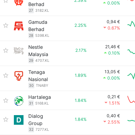
2.39%
0.00%
Berhad
27
3182.KL
Gamuda
0,94 €
2.25%
0.67%
Berhad
28
5398.KL
Nestle
21,46 €
2.17%
0.10%
Malaysia
29
4707.KL
Tenaga
13,05 €
1.89%
0.00%
Nasional
30
TNABY
Hartalega
0,21 €
1.84%
1.51%
31
5168.KL
Dialog
0,40 €
1.84%
2.55%
Group
32
7277.KL