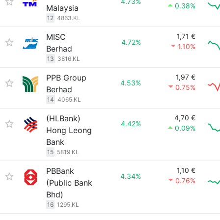
4.73%
0.38%
Malaysia
12
4863.KL
MISC
1,71 €
4.72%
1.10%
Berhad
13
3816.KL
PPB Group
1,97 €
4.53%
0.75%
Berhad
14
4065.KL
(HLBank)
4,70 €
4.42%
0.09%
Hong Leong
Bank
15
5819.KL
PBBank
1,10 €
4.34%
0.76%
(Public Bank
Bhd)
16
1295.KL