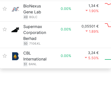
BioNexus
1,34 €
0.00%
1.90%
Gene Lab
49
BGLC
Supermax
0,05501 €
0.00%
1.89%
Corporation
Berhad
50
7106.KL
CBL
3,24 €
0.00%
5.50%
International
51
BANL