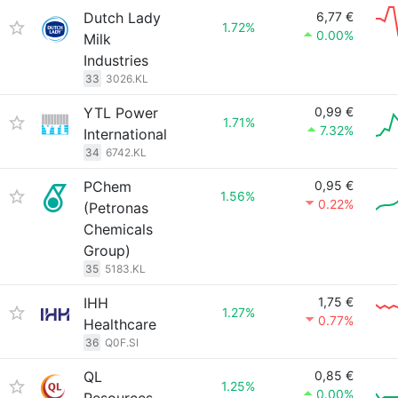
Dutch Lady
6,77 €
1.72%
0.00%
Milk
Industries
33
3026.KL
YTL Power
0,99 €
1.71%
7.32%
International
34
6742.KL
PChem
0,95 €
1.56%
0.22%
(Petronas
Chemicals
Group)
35
5183.KL
IHH
1,75 €
1.27%
0.77%
Healthcare
36
Q0F.SI
QL
0,85 €
1.25%
0.00%