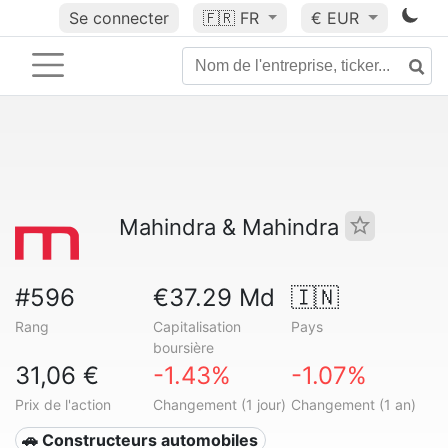
Se connecter
🇫🇷
FR
€ EUR
Mahindra & Mahindra
#596
€37.29 Md
🇮🇳
Rang
Capitalisation
Pays
boursière
31,06 €
-1.43%
-1.07%
Prix de l'action
Changement (1 jour)
Changement (1 an)
🚗 Constructeurs automobiles