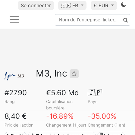
Se connecter
🇫🇷
FR
€ EUR
M3, Inc
#2790
€5.60 Md
🇯🇵
Rang
Capitalisation
Pays
boursière
8,40 €
-16.89%
-35.00%
Prix de l'action
Changement (1 jour)
Changement (1 an)