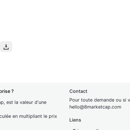
prise ?
Contact
Pour toute demande ou si v
p, est la valeur d'une
hel
lo@8market
cap.com
culée en multipliant le prix
Liens