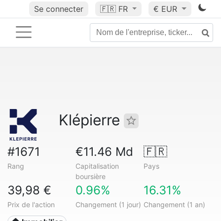
Se connecter
🇫🇷
FR
€ EUR
Klépierre
#1671
€11.46 Md
🇫🇷
Rang
Capitalisation
Pays
boursière
39,98 €
0.96%
16.31%
Prix de l'action
Changement (1 jour)
Changement (1 an)