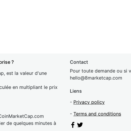
prise ?
Contact
Pour toute demande ou si v
p, est la valeur d'une
hel
lo@8market
cap.com
culée en multipliant le prix
Liens
-
Privacy policy
-
Terms and conditions
 CoinMarketCap.com
rier de quelques minutes à