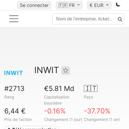
Se connecter
🇫🇷
FR
€ EUR
INWIT
#2713
€5.81 Md
🇮🇹
Rang
Capitalisation
Pays
boursière
6,44 €
-0.16%
-37.70%
Prix de l'action
Changement (1 jour)
Changement (1 an)