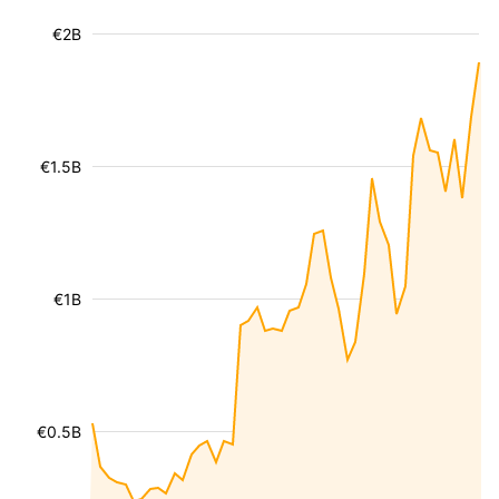
€2B
€1.5B
€1B
€0.5B