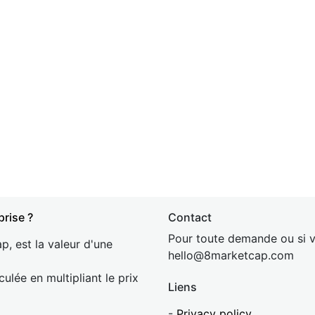
prise ?
Contact
Pour toute demande ou si v
p, est la valeur d'une
hel
lo@8market
cap.com
culée en multipliant le prix
Liens
-
Privacy policy