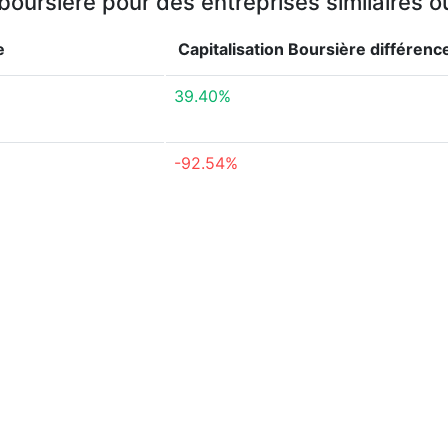
 boursière pour des entreprises similaires 
e
Capitalisation Boursière
différenc
39.40%
-92.54%