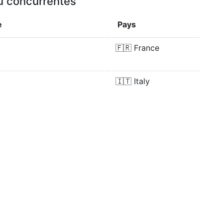
ou concurrentes
e
Pays
🇫🇷
France
🇮🇹
Italy