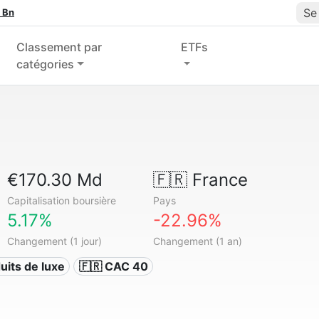
Se
 Bn
Classement par
ETFs
catégories
€170.30 Md
🇫🇷
France
Capitalisation boursière
Pays
5.17%
-22.96%
Changement (1 jour)
Changement (1 an)
uits de luxe
🇫🇷 CAC 40