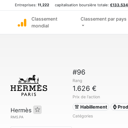
Entreprises:
11,222
capitalisation boursière totale:
€133.534
Classement
Classement par pays
mondial
#96
Rang
1.626 €
Prix de l'action
👚 Habillement
⌚ Prod
Hermès
Catégories
RMS.PA