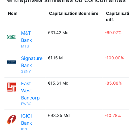
Nom
Capitalisation Boursière
Capitalisatio
diff.
M&T
€31.42 Md
-69.97%
Bank
MTB
Signature
€1.15 M
-100.00%
Bank
SBNY
East
€15.61 Md
-85.08%
West
Bancorp
EWBC
ICICI
€93.35 Md
-10.78%
Bank
IBN