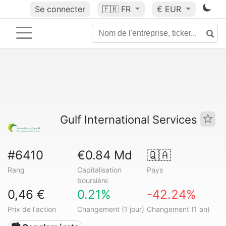
Se connecter
🇫🇷
FR
€ EUR
Gulf International Services
#6410
€0.84 Md
🇶🇦
Rang
Capitalisation
Pays
boursière
0,46 €
0.21%
-42.24%
Prix de l'action
Changement (1 jour)
Changement (1 an)