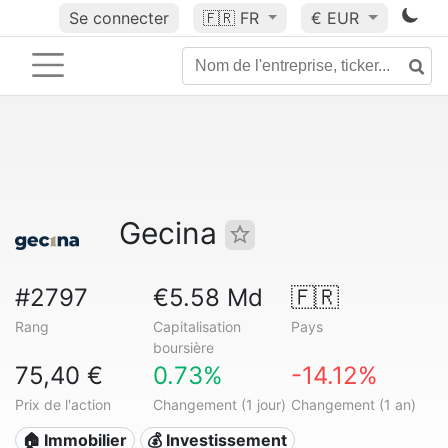
Se connecter
🇫🇷
FR
€ EUR
Gecina
#2797
€5.58 Md
🇫🇷
Rang
Capitalisation
Pays
boursière
75,40 €
0.73%
-14.12%
Prix de l'action
Changement (1 jour)
Changement (1 an)
🏠 Immobilier
💰 Investissement