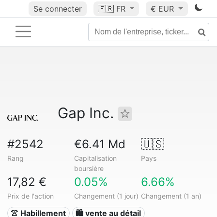
Se connecter
🇫🇷
FR
€ EUR
Gap Inc.
#2542
€6.41 Md
🇺🇸
Rang
Capitalisation
Pays
boursière
17,82 €
0.05%
6.66%
Prix de l'action
Changement (1 jour)
Changement (1 an)
👚 Habillement
🛍️ vente au détail