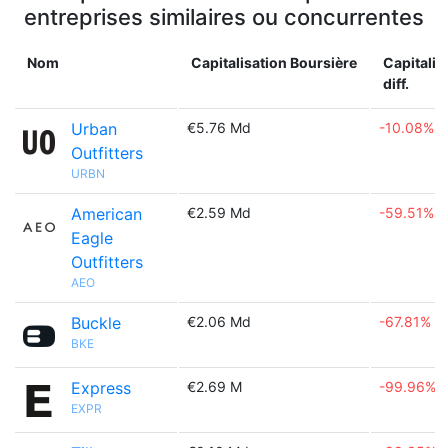
entreprises similaires ou concurrentes
Nom
Capitalisation Boursière
Capitalis
diff.
Urban
€5.76 Md
-10.08%
Outfitters
URBN
American
€2.59 Md
-59.51%
Eagle
Outfitters
AEO
Buckle
€2.06 Md
-67.81%
BKE
Express
€2.69 M
-99.96%
EXPR