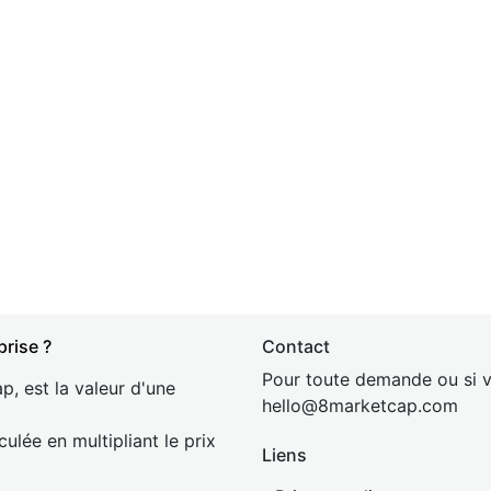
prise ?
Contact
Pour toute demande ou si v
p, est la valeur d'une
hel
lo@8market
cap.com
culée en multipliant le prix
Liens