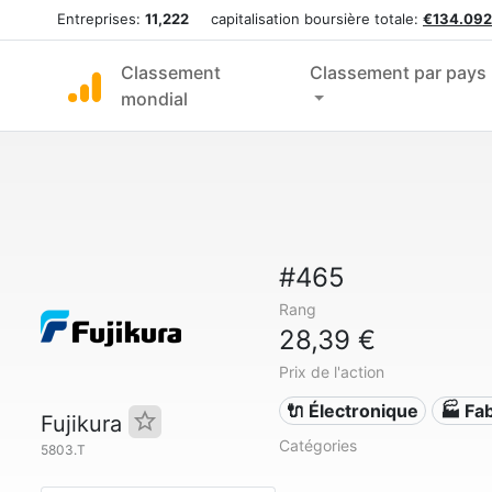
Entreprises:
11,222
capitalisation boursière totale:
€134.092
Classement
Classement par pays
mondial
#465
Rang
28,39 €
Prix de l'action
🔌 Électronique
🏭 Fab
Fujikura
Catégories
5803.T