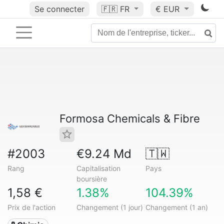
Se connecter
🇫🇷
FR
€ EUR
Formosa Chemicals & Fibre
#2003
€9.24 Md
🇹🇼
Rang
Capitalisation
Pays
boursière
1,58 €
1.38%
104.39%
Prix de l'action
Changement (1 jour)
Changement (1 an)