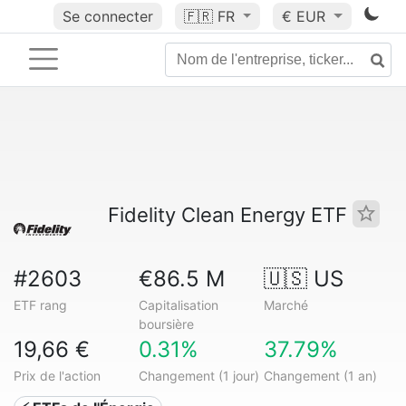
Se connecter
🇫🇷
FR
€ EUR
Fidelity Clean Energy ETF
#2603
€86.5 M
🇺🇸 US
ETF rang
Capitalisation
Marché
boursière
19,66 €
0.31%
37.79%
Prix de l'action
Changement (1 jour)
Changement (1 an)