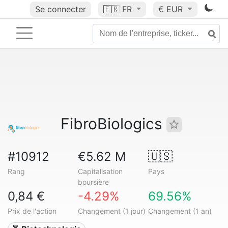
Se connecter
🇫🇷
FR
€ EUR
FibroBiologics
#10912
€5.62 M
🇺🇸
Rang
Capitalisation
Pays
boursière
0,84 €
-4.29%
69.56%
Prix de l'action
Changement (1 jour)
Changement (1 an)