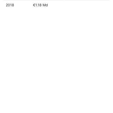
2018
€1.18 Md