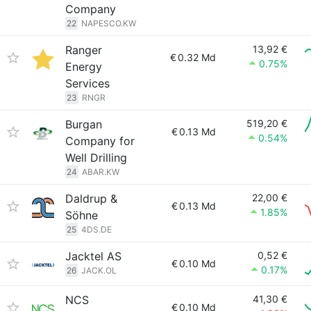
Company
22
NAPESCO.KW
Ranger
13,92 €
€
0.32 Md
0.75%
Energy
Services
23
RNGR
Burgan
519,20 €
€
0.13 Md
0.54%
Company for
Well Drilling
24
ABAR.KW
Daldrup &
22,00 €
€
0.13 Md
1.85%
Söhne
25
4DS.DE
Jacktel AS
0,52 €
€
0.10 Md
0.17%
26
JACK.OL
NCS
41,30 €
€
0.10 Md