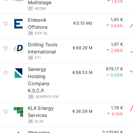
1.83%
Multistage
27
NCSM
Eidesvik
1,45 €
€
0.10 Md
3.64%
Offshore
28
EIOF.OL
Drilling Tools
1,97 €
€
69.29 M
2.98%
International
29
DTI
Senergy
679,17 €
€
68.53 M
0.00%
Holding
Company
K.S.C.P.
30
SENERGY.KW
KLX Energy
1,78 €
€
36.59 M
4.19%
Services
31
KLXE
Wolverine
0,02595 €