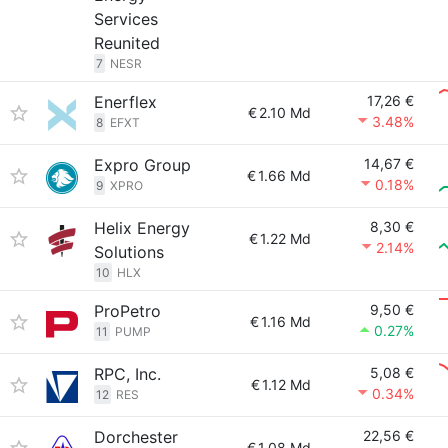
Services
Reunited
7
NESR
Enerflex
17,26 €
€
2.10 Md
3.48%
8
EFXT
Expro Group
14,67 €
€
1.66 Md
0.18%
9
XPRO
Helix Energy
8,30 €
€
1.22 Md
2.14%
Solutions
10
HLX
ProPetro
9,50 €
€
1.16 Md
0.27%
11
PUMP
RPC, Inc.
5,08 €
€
1.12 Md
0.34%
12
RES
Dorchester
22,56 €
€
1.08 Md