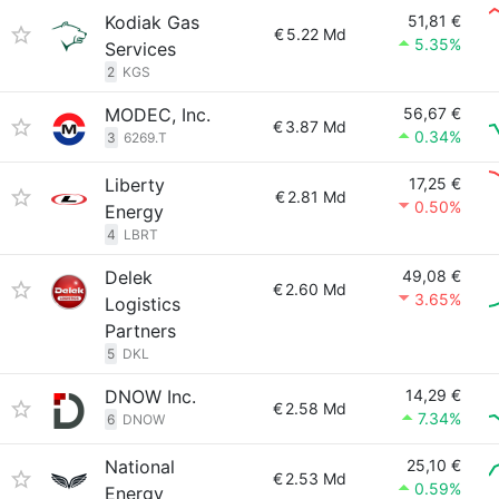
Kodiak Gas
51,81 €
€
5.22 Md
5.35%
Services
2
KGS
MODEC, Inc.
56,67 €
€
3.87 Md
0.34%
3
6269.T
Liberty
17,25 €
€
2.81 Md
0.50%
Energy
4
LBRT
Delek
49,08 €
€
2.60 Md
3.65%
Logistics
Partners
5
DKL
DNOW Inc.
14,29 €
€
2.58 Md
7.34%
6
DNOW
National
25,10 €
€
2.53 Md
0.59%
Energy