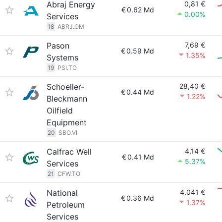
Abraj Energy
0,81 €
€
0.62 Md
0.00%
Services
18
ABRJ.OM
Pason
7,69 €
€
0.59 Md
1.35%
Systems
19
PSI.TO
Schoeller-
28,40 €
€
0.44 Md
1.22%
Bleckmann
Oilfield
Equipment
20
SBO.VI
Calfrac Well
4,14 €
€
0.41 Md
5.37%
Services
21
CFW.TO
National
4.041 €
€
0.36 Md
1.37%
Petroleum
Services