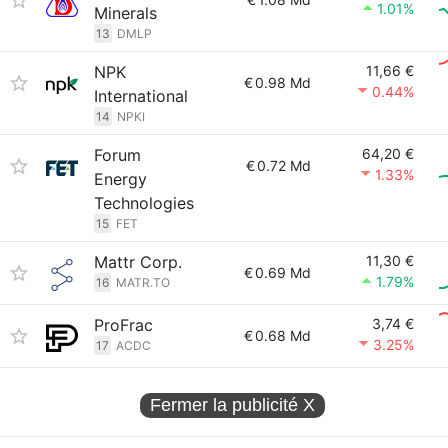
1.01%
Minerals
13
DMLP
NPK
11,66 €
€
0.98 Md
0.44%
International
14
NPKI
Forum
64,20 €
€
0.72 Md
1.33%
Energy
Technologies
15
FET
Mattr Corp.
11,30 €
€
0.69 Md
1.79%
16
MATR.TO
ProFrac
3,74 €
€
0.68 Md
3.25%
17
ACDC
Fermer la publicité
X