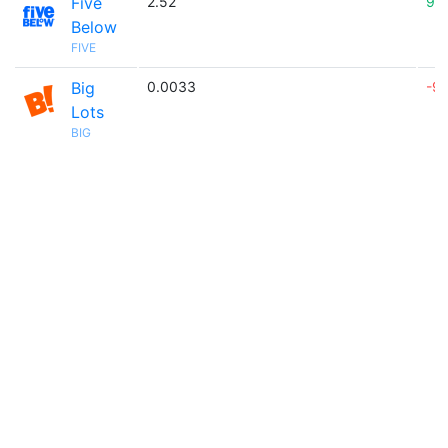
Five
2.52
99
Below
FIVE
Big
0.0033
-9
Lots
BIG