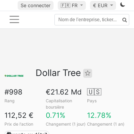
Se connecter
🇫🇷
FR
€ EUR
Dollar Tree
#998
€21.62 Md
🇺🇸
Rang
Capitalisation
Pays
boursière
112,52 €
0.71%
12.78%
Prix de l'action
Changement (1 jour)
Changement (1 an)