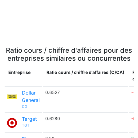
Ratio cours / chiffre d'affaires pour des
entreprises similaires ou concurrentes
Entreprise
Ratio cours / chiffre d'affaires (C/CA)
Ra
dif
Dollar
0.6527
-4
General
DG
Target
0.6280
-5
TGT