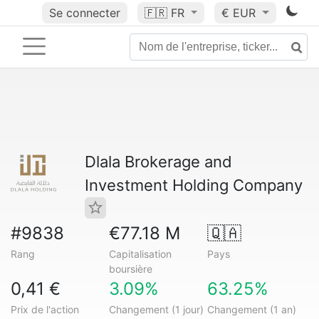
Se connecter
🇫🇷
FR
€ EUR
Dlala Brokerage and
Investment Holding Company
#9838
€77.18 M
🇶🇦
Rang
Capitalisation
Pays
boursière
0,41 €
3.09%
63.25%
Prix de l'action
Changement (1 jour)
Changement (1 an)