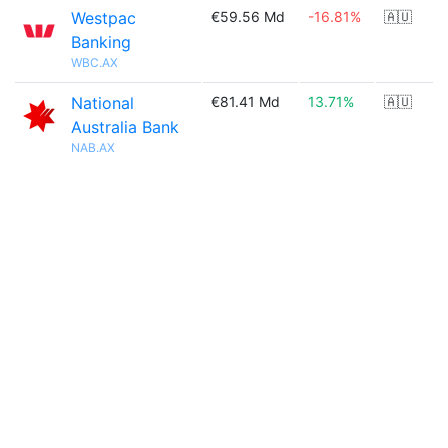
Westpac
€59.56 Md
-16.81%
🇦🇺
Banking
WBC.AX
National
€81.41 Md
13.71%
🇦🇺
Australia Bank
NAB.AX