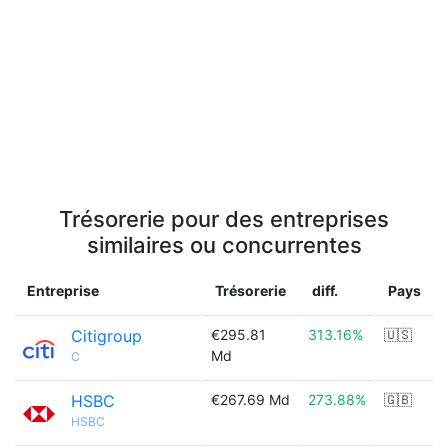
Trésorerie pour des entreprises
similaires ou concurrentes
Entreprise
Trésorerie
diff.
Pays
Citigroup
€295.81
313.16%
🇺🇸
Md
C
HSBC
€267.69 Md
273.88%
🇬🇧
HSBC