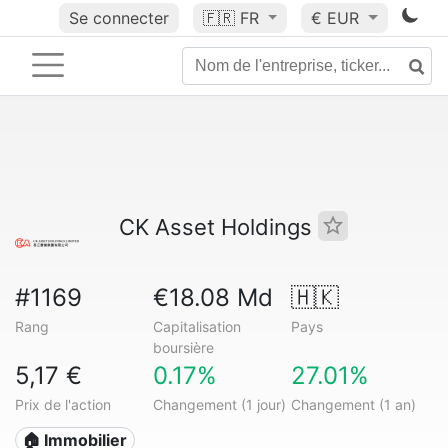
Se connecter
🇫🇷
FR
€ EUR
CK Asset Holdings
#1169
€18.08 Md
🇭🇰
Rang
Capitalisation
Pays
boursière
5,17 €
0.17%
27.01%
Prix de l'action
Changement (1 jour)
Changement (1 an)
🏠 Immobilier