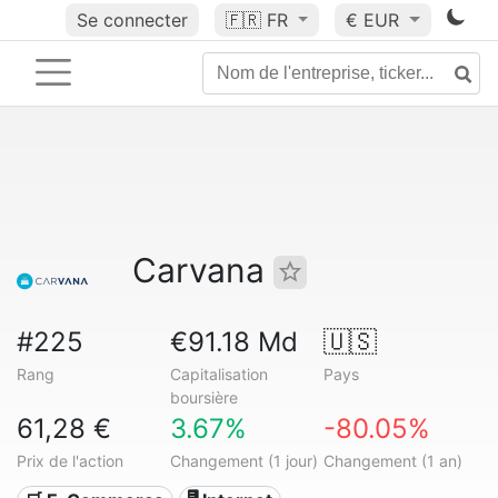
Se connecter
🇫🇷
FR
€ EUR
Carvana
#225
€91.18 Md
🇺🇸
Rang
Capitalisation
Pays
boursière
61,28 €
3.67%
-80.05%
Prix de l'action
Changement (1 jour)
Changement (1 an)