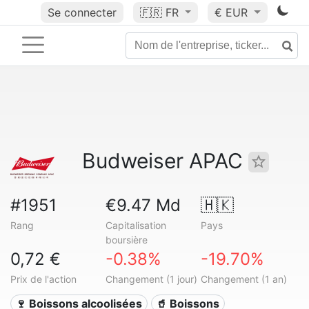
Se connecter
🇫🇷
FR
€ EUR
Budweiser APAC
#1951
€9.47 Md
🇭🇰
Rang
Capitalisation
Pays
boursière
0,72 €
-0.38%
-19.70%
Prix de l'action
Changement (1 jour)
Changement (1 an)
🍷 Boissons alcoolisées
🥤 Boissons