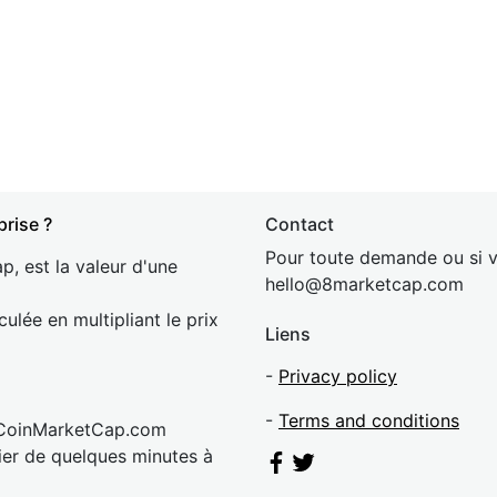
prise ?
Contact
Pour toute demande ou si v
p, est la valeur d'une
hel
lo@8market
cap.com
culée en multipliant le prix
Liens
-
Privacy policy
-
Terms and conditions
 CoinMarketCap.com
rier de quelques minutes à